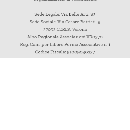
Sede Legale: Via Belle Arti, 83
Sede Sociale: Via Cesare Battisti, 9
37053 CEREA, Verona
Albo Regionale Associazioni VR0370
Reg. Com. per Libere Forme Associative n. 1
Codice Fiscale: 91009050237
PEC: oasivallebrusa@pec.it
Termini e Condizioni d’Uso
Privacy Policy
Questo sito utilizza solo cookie tecnici, come indicato
nell'
Informativa Cookie
.
© 2026 - Tutti i diritti riservati.